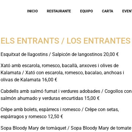
INICIO
RESTAURANTE
EQUIPO
CARTA
EVEN
ELS ENTRANTS / LOS ENTRANTES
Esquitxat de llagostins / Salpicón de langostinos 20,00 €
Xató amb escarola, romesco, bacallà, anxoves i olives de
Kalamata / Xató con escarola, romesco, bacalao, anchoas i
olivas de Kalamata 16,00 €
Cabdells amb salmó fumat i verdures adobades / Cogollos con
salmón ahumado y verduras encurtidas 15,00 €
Crêpe amb bolets, espàrrecs i romesco / Crêpe con setas,
espárragos y romesco 12,50 €
Sopa Bloody Mary de tomàquet / Sopa Bloody Mary de tomate